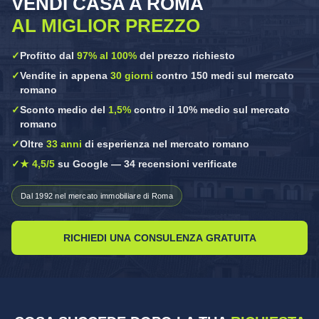
VENDI CASA A ROMA
AL MIGLIOR PREZZO
✓
Profitto dal
97% al 100%
del prezzo richiesto
✓
Vendite in appena
30 giorni
contro 150 medi sul mercato
romano
✓
Sconto medio del
1,5%
contro il 10% medio sul mercato
romano
✓
Oltre
33 anni
di esperienza nel mercato romano
✓
★ 4,5/5
su Google — 34 recensioni verificate
Dal 1992 nel mercato immobiliare di Roma
RICHIEDI UNA CONSULENZA GRATUITA