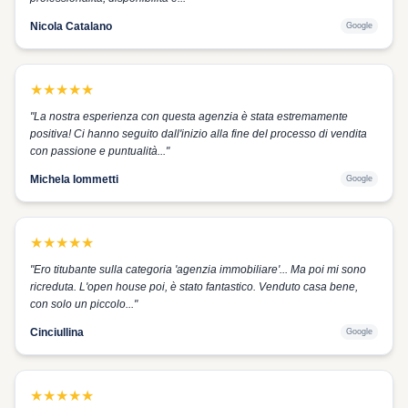
Nicola Catalano
Google
★
★
★
★
★
"
La nostra esperienza con questa agenzia è stata estremamente
positiva! Ci hanno seguito dall'inizio alla fine del processo di vendita
con passione e puntualità...
"
Michela Iommetti
Google
★
★
★
★
★
"
Ero titubante sulla categoria 'agenzia immobiliare'... Ma poi mi sono
ricreduta. L'open house poi, è stato fantastico. Venduto casa bene,
con solo un piccolo...
"
Cinciullina
Google
★
★
★
★
★