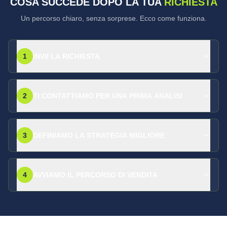
COSA SUCCEDE DOPO LA TUA
RICHIESTA
Un percorso chiaro, senza sorprese. Ecco come funziona.
1
INVII LA RICHIESTA
2
TI CONTATTIAMO PER UNA PRIMA ANALISI
3
DEFINIAMO LA STRATEGIA MIGLIORE
4
AVVIAMO IL PERCORSO DI VENDITA