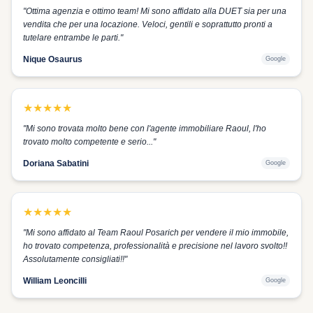
"
Ottima agenzia e ottimo team! Mi sono affidato alla DUET sia per una
vendita che per una locazione. Veloci, gentili e soprattutto pronti a
tutelare entrambe le parti.
"
Nique Osaurus
Google
★
★
★
★
★
"
Mi sono trovata molto bene con l'agente immobiliare Raoul, l'ho
trovato molto competente e serio...
"
Doriana Sabatini
Google
★
★
★
★
★
"
Mi sono affidato al Team Raoul Posarich per vendere il mio immobile,
ho trovato competenza, professionalità e precisione nel lavoro svolto!!
Assolutamente consigliati!!
"
William Leoncilli
Google