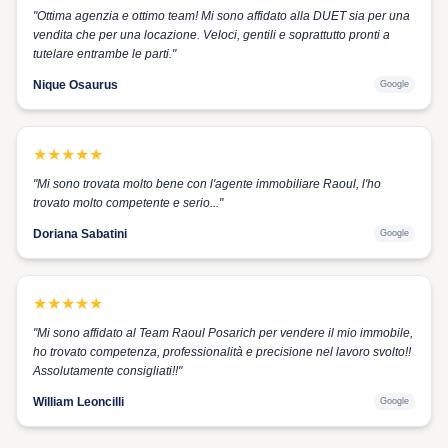
"
Ottima agenzia e ottimo team! Mi sono affidato alla DUET sia per una
vendita che per una locazione. Veloci, gentili e soprattutto pronti a
tutelare entrambe le parti.
"
Nique Osaurus
Google
★
★
★
★
★
"
Mi sono trovata molto bene con l'agente immobiliare Raoul, l'ho
trovato molto competente e serio...
"
Doriana Sabatini
Google
★
★
★
★
★
"
Mi sono affidato al Team Raoul Posarich per vendere il mio immobile,
ho trovato competenza, professionalità e precisione nel lavoro svolto!!
Assolutamente consigliati!!
"
William Leoncilli
Google