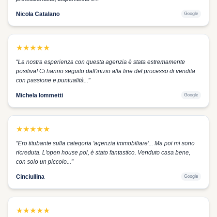
Nicola Catalano
Google
★
★
★
★
★
"
La nostra esperienza con questa agenzia è stata estremamente
positiva! Ci hanno seguito dall'inizio alla fine del processo di vendita
con passione e puntualità...
"
Michela Iommetti
Google
★
★
★
★
★
"
Ero titubante sulla categoria 'agenzia immobiliare'... Ma poi mi sono
ricreduta. L'open house poi, è stato fantastico. Venduto casa bene,
con solo un piccolo...
"
Cinciullina
Google
★
★
★
★
★