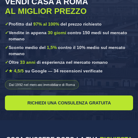
VENDI CASA A ROMA
AL MIGLIOR PREZZO
✓
Profitto dal
97% al 100%
del prezzo richiesto
✓
Vendite in appena
30 giorni
contro 150 medi sul mercato
romano
✓
Sconto medio del
1,5%
contro il 10% medio sul mercato
romano
✓
Oltre
33 anni
di esperienza nel mercato romano
✓
★ 4,5/5
su Google — 34 recensioni verificate
Dal 1992 nel mercato immobiliare di Roma
RICHIEDI UNA CONSULENZA GRATUITA