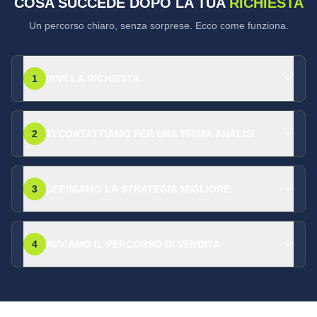
COSA SUCCEDE DOPO LA TUA
RICHIESTA
Un percorso chiaro, senza sorprese. Ecco come funziona.
1
INVII LA RICHIESTA
2
TI CONTATTIAMO PER UNA PRIMA ANALISI
3
DEFINIAMO LA STRATEGIA MIGLIORE
4
AVVIAMO IL PERCORSO DI VENDITA