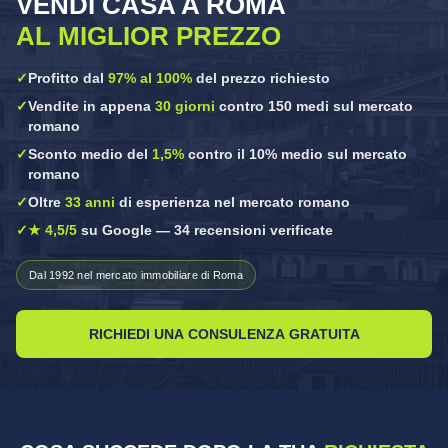
VENDI CASA A ROMA
AL MIGLIOR PREZZO
✓
Profitto dal
97% al 100%
del prezzo richiesto
✓
Vendite in appena
30 giorni
contro 150 medi sul mercato
romano
✓
Sconto medio del
1,5%
contro il 10% medio sul mercato
romano
✓
Oltre
33 anni
di esperienza nel mercato romano
✓
★ 4,5/5
su Google — 34 recensioni verificate
Dal 1992 nel mercato immobiliare di Roma
RICHIEDI UNA CONSULENZA GRATUITA