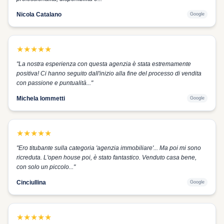
Nicola Catalano
Google
★
★
★
★
★
"
La nostra esperienza con questa agenzia è stata estremamente
positiva! Ci hanno seguito dall'inizio alla fine del processo di vendita
con passione e puntualità...
"
Michela Iommetti
Google
★
★
★
★
★
"
Ero titubante sulla categoria 'agenzia immobiliare'... Ma poi mi sono
ricreduta. L'open house poi, è stato fantastico. Venduto casa bene,
con solo un piccolo...
"
Cinciullina
Google
★
★
★
★
★