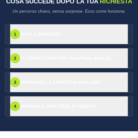
COSA SUCCEDE DOPO LA TUA
RICHIESTA
Un percorso chiaro, senza sorprese. Ecco come funziona.
1
INVII LA RICHIESTA
2
TI CONTATTIAMO PER UNA PRIMA ANALISI
3
DEFINIAMO LA STRATEGIA MIGLIORE
4
AVVIAMO IL PERCORSO DI VENDITA