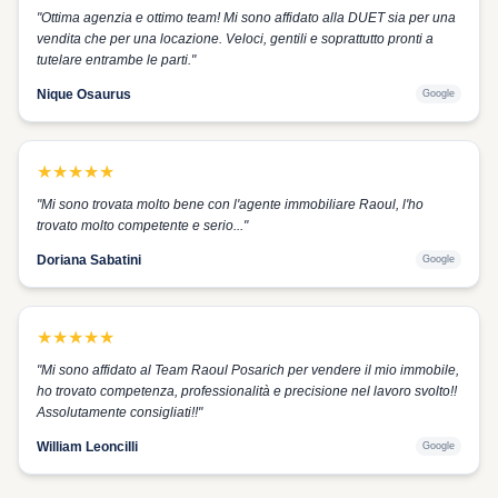
"
Ottima agenzia e ottimo team! Mi sono affidato alla DUET sia per una
vendita che per una locazione. Veloci, gentili e soprattutto pronti a
tutelare entrambe le parti.
"
Nique Osaurus
Google
★
★
★
★
★
"
Mi sono trovata molto bene con l'agente immobiliare Raoul, l'ho
trovato molto competente e serio...
"
Doriana Sabatini
Google
★
★
★
★
★
"
Mi sono affidato al Team Raoul Posarich per vendere il mio immobile,
ho trovato competenza, professionalità e precisione nel lavoro svolto!!
Assolutamente consigliati!!
"
William Leoncilli
Google