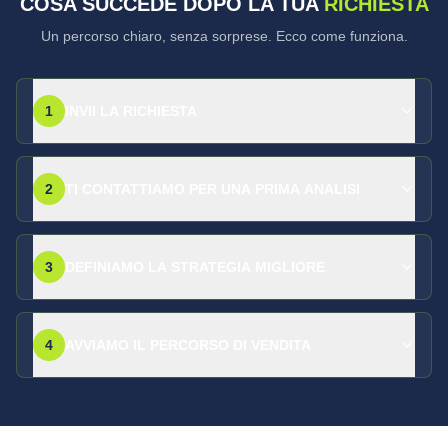
COSA SUCCEDE DOPO LA TUA
RICHIESTA
Un percorso chiaro, senza sorprese. Ecco come funziona.
1
INVII LA RICHIESTA
2
TI CONTATTIAMO PER UNA PRIMA ANALISI
3
DEFINIAMO LA STRATEGIA MIGLIORE
4
AVVIAMO IL PERCORSO DI VENDITA