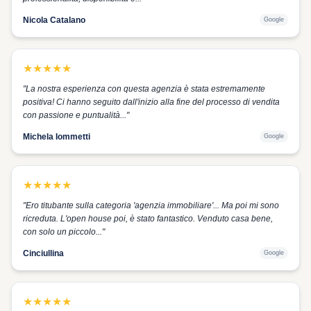
Nicola Catalano
Google
★
★
★
★
★
"
La nostra esperienza con questa agenzia è stata estremamente
positiva! Ci hanno seguito dall'inizio alla fine del processo di vendita
con passione e puntualità...
"
Michela Iommetti
Google
★
★
★
★
★
"
Ero titubante sulla categoria 'agenzia immobiliare'... Ma poi mi sono
ricreduta. L'open house poi, è stato fantastico. Venduto casa bene,
con solo un piccolo...
"
Cinciullina
Google
★
★
★
★
★