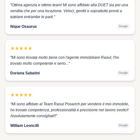
"
Ottima agenzia e ottimo team! Mi sono affidato alla DUET sia per una
vendita che per una locazione. Veloci, gentili e soprattutto pronti a
tutelare entrambe le parti.
"
Nique Osaurus
Google
★
★
★
★
★
"
Mi sono trovata molto bene con l'agente immobiliare Raoul, l'ho
trovato molto competente e serio...
"
Doriana Sabatini
Google
★
★
★
★
★
"
Mi sono affidato al Team Raoul Posarich per vendere il mio immobile,
ho trovato competenza, professionalità e precisione nel lavoro svolto!!
Assolutamente consigliati!!
"
William Leoncilli
Google