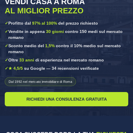
VENDI CASA A ROMA
AL MIGLIOR PREZZO
✓
Profitto dal
97% al 100%
del prezzo richiesto
✓
Vendite in appena
30 giorni
contro 150 medi sul mercato
romano
✓
Sconto medio del
1,5%
contro il 10% medio sul mercato
romano
✓
Oltre
33 anni
di esperienza nel mercato romano
✓
★ 4,5/5
su Google — 34 recensioni verificate
Dal 1992 nel mercato immobiliare di Roma
RICHIEDI UNA CONSULENZA GRATUITA