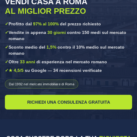
VENDI CASA A ROMA
AL MIGLIOR PREZZO
✓
Profitto dal
97% al 100%
del prezzo richiesto
✓
Vendite in appena
30 giorni
contro 150 medi sul mercato
romano
✓
Sconto medio del
1,5%
contro il 10% medio sul mercato
romano
✓
Oltre
33 anni
di esperienza nel mercato romano
✓
★ 4,5/5
su Google — 34 recensioni verificate
Dal 1992 nel mercato immobiliare di Roma
RICHIEDI UNA CONSULENZA GRATUITA