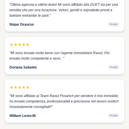
"
Ottima agenzia e ottimo team! Mi sono affidato alla DUET sia per una
vendita che per una locazione. Veloci, gentili e soprattutto pronti a
tutelare entrambe le parti.
"
Nique Osaurus
Google
★
★
★
★
★
"
Mi sono trovata molto bene con l'agente immobiliare Raoul, l'ho
trovato molto competente e serio...
"
Doriana Sabatini
Google
★
★
★
★
★
"
Mi sono affidato al Team Raoul Posarich per vendere il mio immobile,
ho trovato competenza, professionalità e precisione nel lavoro svolto!!
Assolutamente consigliati!!
"
William Leoncilli
Google