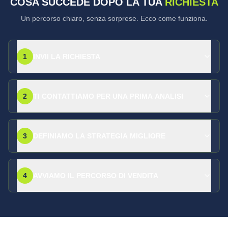
COSA SUCCEDE DOPO LA TUA
RICHIESTA
Un percorso chiaro, senza sorprese. Ecco come funziona.
1
INVII LA RICHIESTA
2
TI CONTATTIAMO PER UNA PRIMA ANALISI
3
DEFINIAMO LA STRATEGIA MIGLIORE
4
AVVIAMO IL PERCORSO DI VENDITA