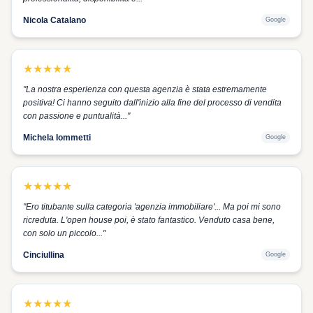
Nicola Catalano
Google
★
★
★
★
★
"
La nostra esperienza con questa agenzia è stata estremamente
positiva! Ci hanno seguito dall'inizio alla fine del processo di vendita
con passione e puntualità...
"
Michela Iommetti
Google
★
★
★
★
★
"
Ero titubante sulla categoria 'agenzia immobiliare'... Ma poi mi sono
ricreduta. L'open house poi, è stato fantastico. Venduto casa bene,
con solo un piccolo...
"
Cinciullina
Google
★
★
★
★
★