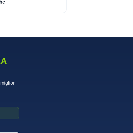
he
ZA
 miglior