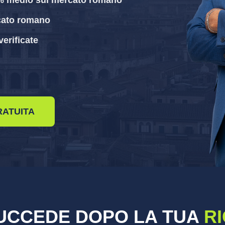
0% medio sul mercato romano
cato romano
erificate
RATUITA
UCCEDE DOPO LA TUA
R