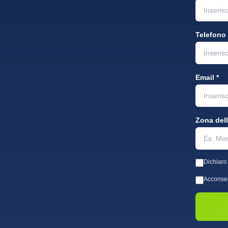
Telefono 
Email *
Zona del
Dichiaro d
Acconsen