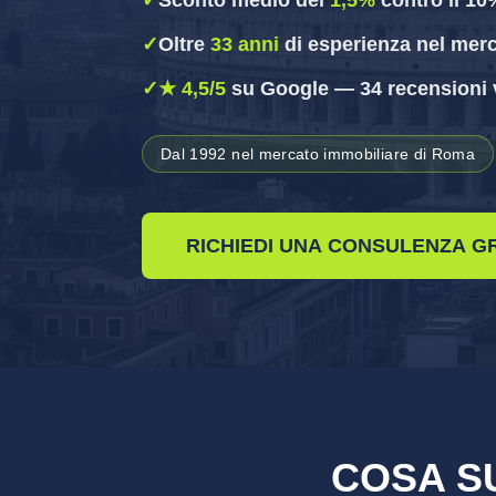
✓
Sconto medio del
1,5%
contro il 1
✓
Oltre
33 anni
di esperienza nel mer
✓
★ 4,5/5
su Google — 34 recensioni v
Dal 1992 nel mercato immobiliare di Roma
RICHIEDI UNA CONSULENZA G
COSA S