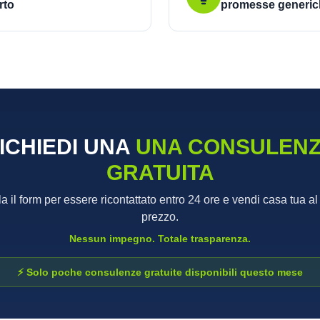
rto
promesse generic
ICHIEDI UNA
UNA CONSULEN
GRATUITA
 il form per essere ricontattato entro 24 ore e vendi casa tua al
prezzo.
Nessun impegno. Totale trasparenza.
⚡ Solo poche consulenze gratuite disponibili questo mese