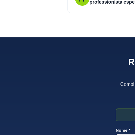
professionista espe
R
Compila
Nome *