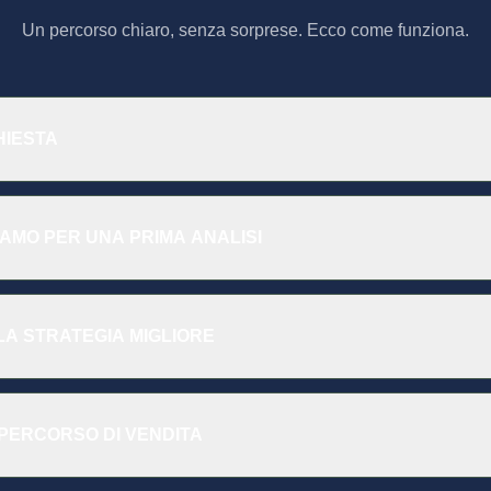
Un percorso chiaro, senza sorprese. Ecco come funziona.
CHIESTA
IAMO PER UNA PRIMA ANALISI
LA STRATEGIA MIGLIORE
 PERCORSO DI VENDITA