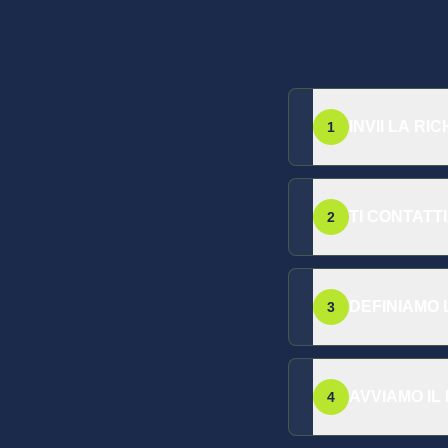
INVII LA RI
1
TI CONTATT
2
DEFINIAMO 
3
AVVIAMO IL
4