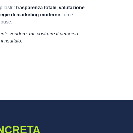
ilastri:
trasparenza totale, valutazione
rategie di marketing moderne
come
House.
nte vendere, ma costruire il percorso
l risultato.
NCRETA